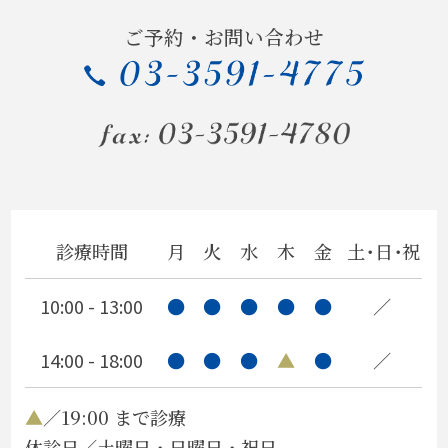
出演しました～
ご予約・お問い合わせ
いよいよ
ホテルオークラ閉館
ヒマワリ
教授就任祝い
診療時間
月
火
水
木
金
土・日・祝
口呼吸
10:00 - 13:00
●
●
●
●
●
／
人間も…
14:00 - 18:00
●
●
●
▲
●
／
同窓会
父の誕生日
▲
／19:00 まで診療
休診日／土曜日・日曜日・祝日