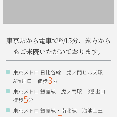
コンクールF
桜に癒されて...
いよいよ明日、開通！
東京駅から電車で約15分、遠方から
マウスピース矯正
もご来院いただいております。
誕生日
2013年
東京メトロ 日比谷線 虎ノ門ヒルズ駅
3
ひっそりと...
A2a出口 徒歩
分
東京メトロ 銀座線 虎ノ門駅 3番出口
インフルエンザ予防法
5
徒歩
分
作品展
東京メトロ 銀座線・南北線 溜池山王