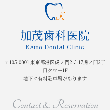
進化した含み綿
2017年
一次救命
食育アドバイザー
2016年
〒105-0001 東京都港区虎ノ門2-3-17虎ノ門2丁
4月1日の誕生日に…
目タワー1F
地下に有料駐車場があります
本日合格発表
2015年
Contact & Reservation
お疲れ様でした