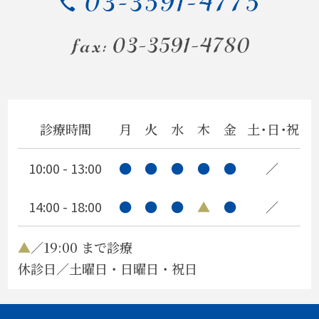
いよいよ
ホテルオークラ閉館
ヒマワリ
教授就任祝い
診療時間
月
火
水
木
金
土・日・祝
口呼吸
10:00 - 13:00
●
●
●
●
●
／
人間も…
14:00 - 18:00
●
●
●
▲
●
／
同窓会
父の誕生日
▲
／19:00 まで診療
休診日／土曜日・日曜日・祝日
口腔外科納会
医科との連携