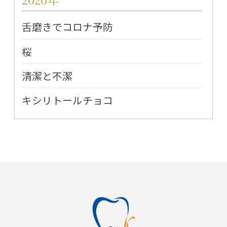
舌磨きでコロナ予防
桜
清潔と不潔
キシリトールチョコ
インフルエンザと口腔ケア
2018年
また桜の時期がやってまいりました
進化した含み綿
2017年