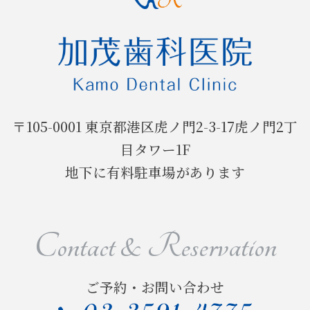
一次救命
食育アドバイザー
2016年
〒105-0001 東京都港区虎ノ門2-3-17虎ノ門2丁
4月1日の誕生日に…
目タワー1F
地下に有料駐車場があります
本日合格発表
2015年
Contact & Reservation
お疲れ様でした
出演しました～
ご予約・お問い合わせ