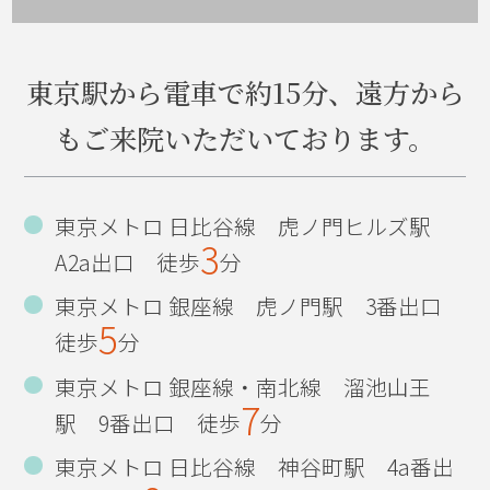
いよいよ明日、開通！
東京駅から電車で約15分、遠方から
マウスピース矯正
もご来院いただいております。
誕生日
2013年
東京メトロ 日比谷線 虎ノ門ヒルズ駅
3
ひっそりと...
A2a出口 徒歩
分
東京メトロ 銀座線 虎ノ門駅 3番出口
インフルエンザ予防法
5
徒歩
分
作品展
東京メトロ 銀座線・南北線 溜池山王
7
古希のお祝い
駅 9番出口 徒歩
分
東京メトロ 日比谷線 神谷町駅 4a番出
東京五輪決定！